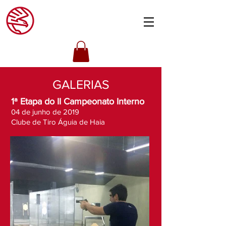
GALERIAS
1ª Etapa do II Campeonato Interno
04 de junho de 2019
Clube de Tiro Águia de Haia