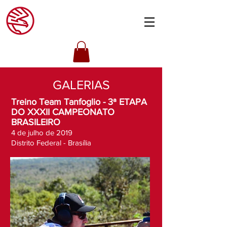
GALERIAS
Treino Team Tanfoglio - 3ª ETAPA
DO XXXII CAMPEONATO
BRASILEIRO
4 de julho de 2019
Distrito Federal - Brasília