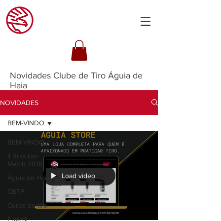
Novidades Clube de Tiro Águia de
Haia
NOVIDADES
BEM-VINDO
BEM-VINDO
II Brazilian
Match 2018
Load video
Águia de Haia
CBTP
Curso de tiro
Fratelli