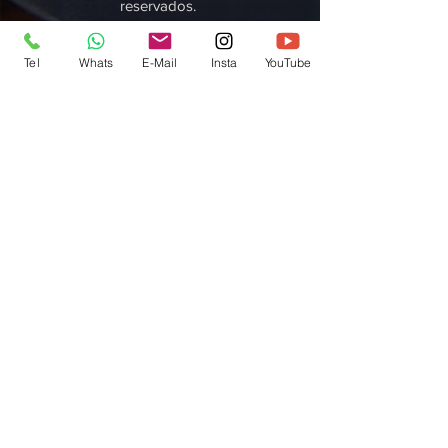
reservados.
Tel
Whats
E-Mail
Insta
YouTube
COMO
CHEGAR
CT Águia de Haia: Av. Lino de Almeida Pires, 846
| Vila Guarani (Zona Sul)
Tel:
+55 11 5014-9606
(ou final 9607) | WhatsApp:
+55 11 97510 3000
Horário de Atendimento
De 2ª a 6ª feira das 14h às 22h, Sábados das 09h