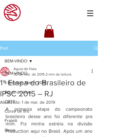
Post
BEM-VINDO
Águia de Haia
BEM-VINDO
30 de mar. de 2015
2 min de leitura
1ª Etapa do Brasileiro de
II Brazilian Match 2018
IPSC 2015 – RJ
Águia de Haia
CBTP
Atualizado:
1 de mar. de 2019
A primeira etapa do campeonato 
Curso de tiro
brasileiro desse ano foi diferente pra 
Fratelli
mim. Fiz minha estréia na divisão 
Geco
Production aqui no Brasil. Após um ano 