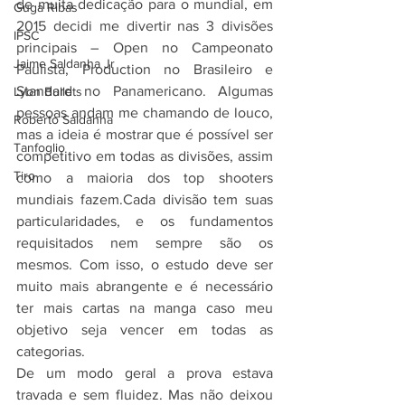
de muita dedicação para o mundial, em 
Guga Ribas
2015 decidi me divertir nas 3 divisões 
IPSC
principais – Open no Campeonato 
Jaime Saldanha Jr
Paulista, Production no Brasileiro e 
Standard no Panamericano. Algumas 
Lyon Bullets
pessoas andam me chamando de louco, 
Roberto Saldanha
mas a ideia é mostrar que é possível ser 
Tanfoglio
competitivo em todas as divisões, assim 
Tiro
como a maioria dos top shooters 
mundiais fazem.Cada divisão tem suas 
particularidades, e os fundamentos 
requisitados nem sempre são os 
mesmos. Com isso, o estudo deve ser 
muito mais abrangente e é necessário 
ter mais cartas na manga caso meu 
objetivo seja vencer em todas as 
categorias.
De um modo geral a prova estava 
travada e sem fluidez. Mas não deixou 