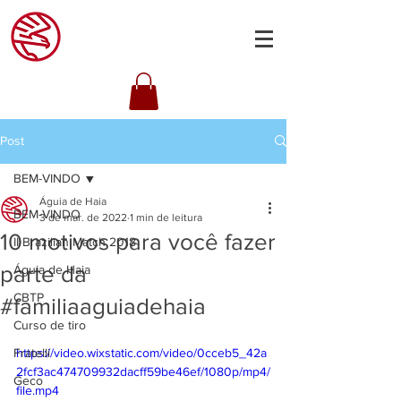
Post
BEM-VINDO
Águia de Haia
BEM-VINDO
3 de mar. de 2022
1 min de leitura
10 motivos para você fazer
II Brazilian Match 2018
parte da
Águia de Haia
CBTP
#familiaaguiadehaia
Curso de tiro
Fratelli
https://video.wixstatic.com/video/0cceb5_42a
2fcf3ac474709932dacff59be46ef/1080p/mp4/
Geco
file.mp4