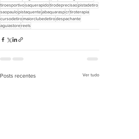
tiroesportivo
saquerapido
tirodeprecisao
pistadetiro
saopaulo
pistaquente
jabaquarasp
cr
tiroterapia
cursodetiro
maiorclubedetiro
despachante
aguiastore
reels
Ver tudo
Posts recentes