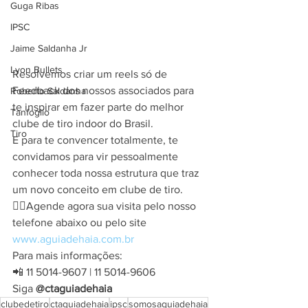
Guga Ribas
IPSC
Jaime Saldanha Jr
Lyon Bullets
Resolvemos criar um reels só de 
Feedback dos nossos associados para 
Roberto Saldanha
te inspirar em fazer parte do melhor 
Tanfoglio
clube de tiro indoor do Brasil.
Tiro
E para te convencer totalmente, te 
convidamos para vir pessoalmente 
conhecer toda nossa estrutura que traz 
um novo conceito em clube de tiro.
👉🏼Agende agora sua visita pelo nosso 
telefone abaixo ou pelo site
www.aguiadehaia.com.br
Para mais informações:
📲 11 5014-9607 | 11 5014-9606
Siga 
@ctaguiadehaia
clubedetiro
ctaguiadehaia
ipsc
somosaguiadehaia