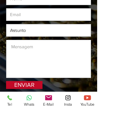
ENVIAR
Tel
Whats
E-Mail
Insta
YouTube
Preços e condições de pagamento exclusivos
para compras via internet, podendo variar na
loja do clube. Caso os produtos apresentem
divergências de valores, o preço válido é o