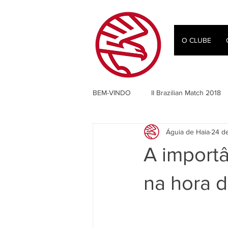
O CLUBE
BEM-VINDO
II Brazilian Match 2018
Águia de Haia
24 de
IPSC
Jaime Saldanha Jr
A importâ
na hora d