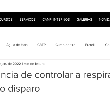
CURSOS
SERVIÇOS
CAMP. INTERNOS
GALERIAS
NOVID
Águia de Haia
CBTP
Curso de tiro
Fratelli
Ge
 jan. de 2022
1 min de leitura
Lyon Bullets
Roberto Saldanha
Tanfoglio
Tiro
ncia de controlar a respi
o disparo