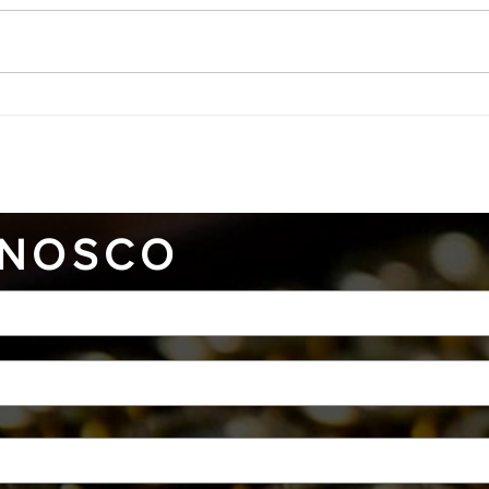
Águia na mídia!
Turm
Club
NOSCO