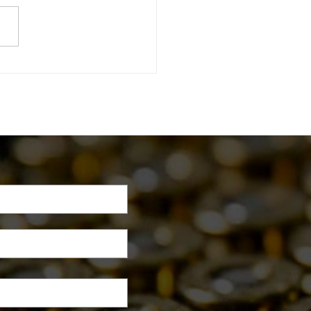
a dos primórdios do
e de Tiro Águia de Haia.