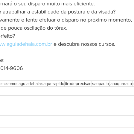
tornará o seu disparo muito mais eficiente.
 atrapalhar a estabilidade da postura e da visada?
ovamente e tente efetuar o disparo no próximo momento,
e pouca oscilação do tórax.
rfeito?
w.aguiadehaia.com.br
 e descubra nossos cursos.
s:
 5014-9606
ipsc
somosaguiadehaia
saquerapido
tirodeprecisao
saopaulo
jabaquarasp