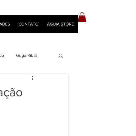
ADES
CONTATO
ÁGUIA STORE
co
Guga Ribas
ração