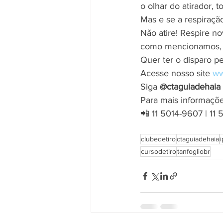
o olhar do atirador, 
Mas e se a respiração
Não atire! Respire n
como mencionamos, d
Quer ter o disparo pe
Acesse nosso site 
ww
Siga 
@ctaguiadehaia
Para mais informaçõe
📲 11 5014-9607 | 11
clubedetiro
ctaguiadehaia
cursodetiro
tanfogliobr