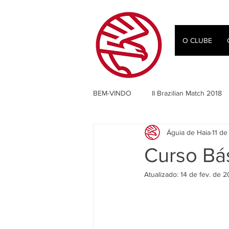
O CLUBE
BEM-VINDO
II Brazilian Match 2018
Águia de Haia
11 de
IPSC
Jaime Saldanha Jr
Curso Bás
Atualizado:
14 de fev. de 