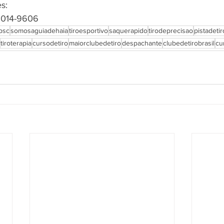
s:
 5014-9606
ipsc
somosaguiadehaia
tiroesportivo
saquerapido
tirodeprecisao
pistadetir
tiroterapia
cursodetiro
maiorclubedetiro
despachante
clubedetirobrasil
cu