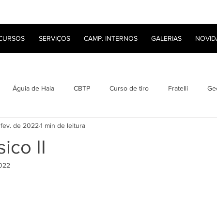
CURSOS
SERVIÇOS
CAMP. INTERNOS
GALERIAS
NOVID
Águia de Haia
CBTP
Curso de tiro
Fratelli
Ge
 fev. de 2022
1 min de leitura
Lyon Bullets
Roberto Saldanha
Tanfoglio
Tiro
ico II
2022