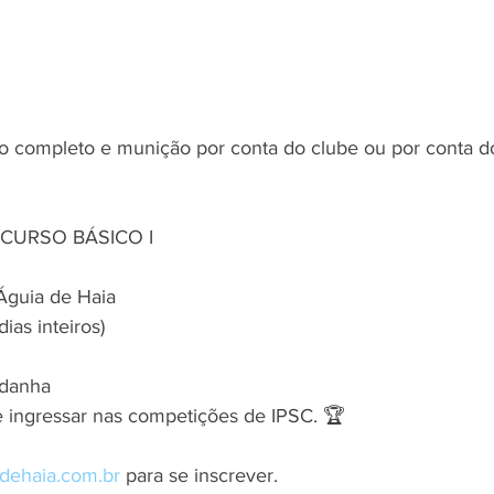
o completo e munição por conta do clube ou por conta do
 o CURSO BÁSICO I
 Águia de Haia
ias inteiros)
ldanha
 ingressar nas competições de IPSC. 🏆
dehaia.com.br
 para se inscrever.