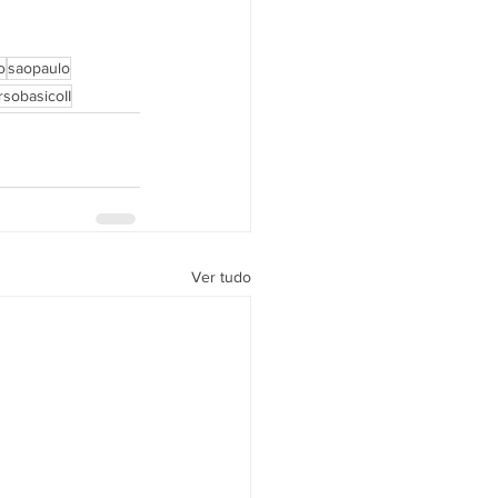
o
saopaulo
rsobasicoII
Ver tudo