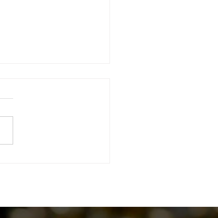
a dos primórdios do
e de Tiro Águia de Haia.