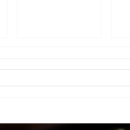
Águia na mídia!
Turm
Club