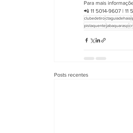
Para mais informaçõe
📲 11 5014-9607 | 11
clubedetiro
ctaguiadehaia
pistaquente
jabaquarasp
cr
Posts recentes