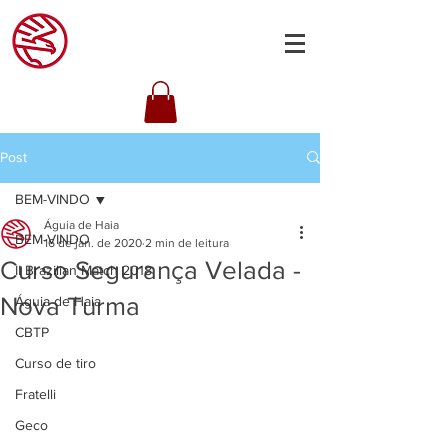
Post
BEM-VINDO
Águia de Haia
BEM-VINDO
16 de jan. de 2020
2 min de leitura
Curso Segurança Velada -
II Brazilian Match 2018
Nova Turma
Águia de Haia
CBTP
Curso de tiro
Fratelli
Geco