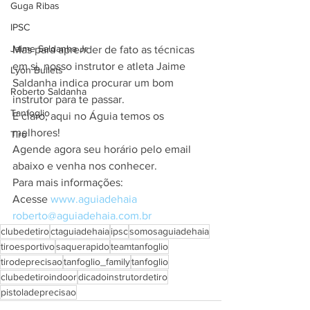
Guga Ribas
IPSC
Jaime Saldanha Jr
Mas para aprender de fato as técnicas 
em si, nosso instrutor e atleta Jaime 
Lyon Bullets
Saldanha indica procurar um bom 
Roberto Saldanha
instrutor para te passar.
Tanfoglio
E claro, aqui no Águia temos os 
melhores!
Tiro
Agende agora seu horário pelo email 
abaixo e venha nos conhecer.
Para mais informações:
Acesse 
www.aguiadehaia
roberto@aguiadehaia.com.br
clubedetiro
ctaguiadehaia
ipsc
somosaguiadehaia
tiroesportivo
saquerapido
teamtanfoglio
tirodeprecisao
tanfoglio_family
tanfoglio
clubedetiroindoor
dicadoinstrutordetiro
pistoladeprecisao