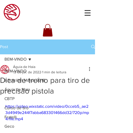
Post
BEM-VINDO
Águia de Haia
BEM-VINDO
13 de jul. de 2022
1 min de leitura
Dica de treino para tiro de
II Brazilian Match 2018
precisão pistola
Águia de Haia
CBTP
https://video.wixstatic.com/video/0cceb5_ae2
Curso de tiro
3d4949e244f7abba683301466dd32/720p/mp
Fratelli
4/file.mp4
Geco