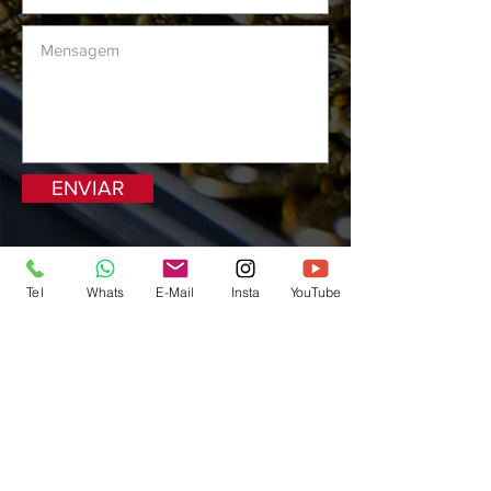
ENVIAR
Tel
Whats
E-Mail
Insta
YouTube
Preços e condições de pagamento exclusivos
para compras via internet, podendo variar na
loja do clube. Caso os produtos apresentem
divergências de valores, o preço válido é o
da Sacola de compras.
Vendas sujeitas a análise e confirmação de
dados.
Águia de Haia Com e Serv Ltda / JS Training
LTDA:
42.291.966
/0001-75
Endereço eletrônico: