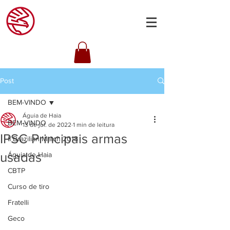
Post
BEM-VINDO
Águia de Haia
BEM-VINDO
13 de jul. de 2022
1 min de leitura
IPSC Principais armas
II Brazilian Match 2018
usadas
Águia de Haia
CBTP
Curso de tiro
Fratelli
Geco