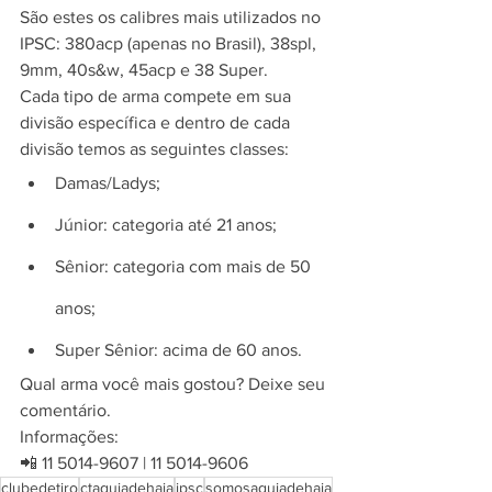
São estes os calibres mais utilizados no 
IPSC: 380acp (apenas no Brasil), 38spl, 
9mm, 40s&w, 45acp e 38 Super.
Cada tipo de arma compete em sua 
divisão específica e dentro de cada 
divisão temos as seguintes classes:
Damas/Ladys;
Júnior: categoria até 21 anos;
Sênior: categoria com mais de 50 
anos;
Super Sênior: acima de 60 anos.
Qual arma você mais gostou? Deixe seu 
comentário.
Informações:
📲 11 5014-9607 | 11 5014-9606
clubedetiro
ctaguiadehaia
ipsc
somosaguiadehaia