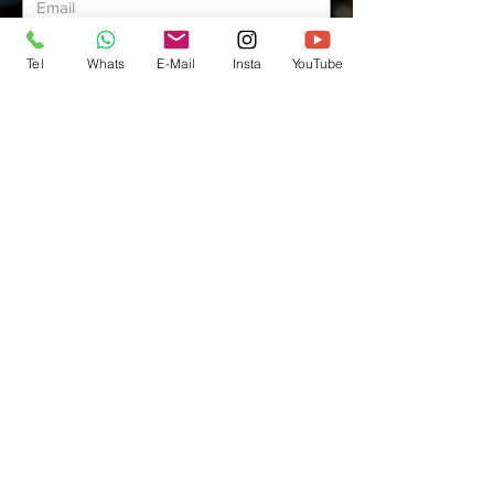
Tel
Whats
E-Mail
Insta
YouTube
ENVIAR
Preços e condições de pagamento exclusivos
para compras via internet, podendo variar na
loja do clube. Caso os produtos apresentem
divergências de valores, o preço válido é o
da Sacola de compras.
Vendas sujeitas a análise e confirmação de