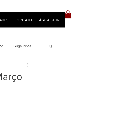
ADES
CONTATO
ÁGUIA STORE
co
Guga Ribas
Março