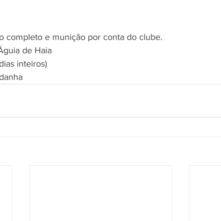
 completo e munição por conta do clube. ​  
 Águia de Haia
ias inteiros) ​ 
ldanha 