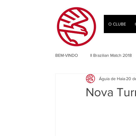
O CLUBE
BEM-VINDO
II Brazilian Match 2018
Águia de Haia
20 d
IPSC
Jaime Saldanha Jr
Nova Tur