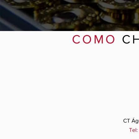
COMO
C
CT Águ
Tel: