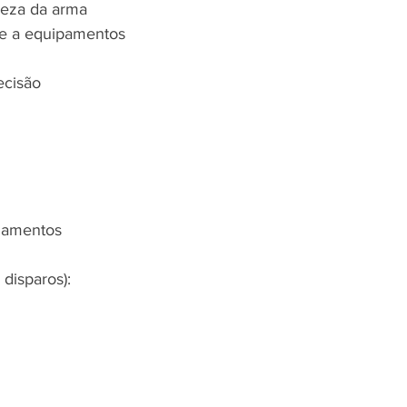
peza da arma 
te a equipamentos
ecisão 
lamentos 
 disparos): 