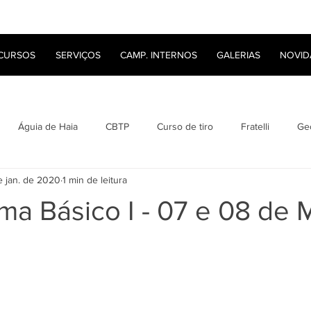
CURSOS
SERVIÇOS
CAMP. INTERNOS
GALERIAS
NOVID
Águia de Haia
CBTP
Curso de tiro
Fratelli
Ge
e jan. de 2020
1 min de leitura
Lyon Bullets
Roberto Saldanha
Tanfoglio
Tiro
ma Básico I - 07 e 08 de 