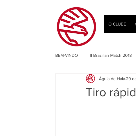
O CLUBE
BEM-VINDO
II Brazilian Match 2018
Águia de Haia
29 d
IPSC
Jaime Saldanha Jr
Tiro rápi