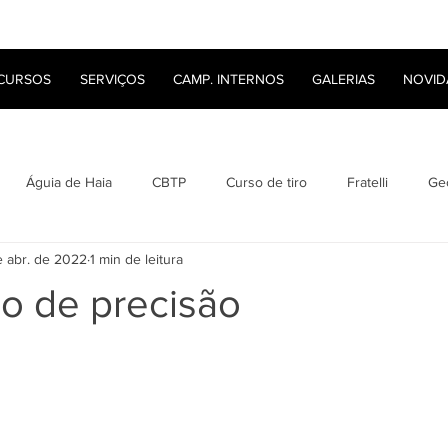
CURSOS
SERVIÇOS
CAMP. INTERNOS
GALERIAS
NOVID
Águia de Haia
CBTP
Curso de tiro
Fratelli
Ge
e abr. de 2022
1 min de leitura
Lyon Bullets
Roberto Saldanha
Tanfoglio
Tiro
do de precisão