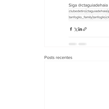
Siga @ctaguiadehaia
clubedetiro
ctaguiadehaia
tanfoglio_family
tanfoglio
c
Posts recentes