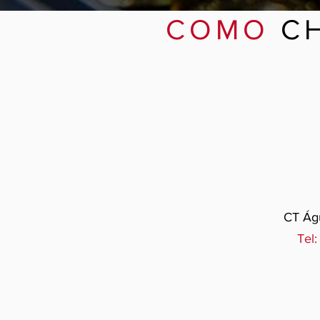
COMO
C
CT Águ
Tel: