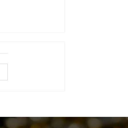
a dos primórdios do
e de Tiro Águia de Haia.