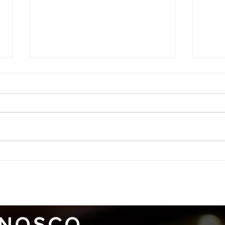
Águia na mídia!
Turm
Club
NOSCO