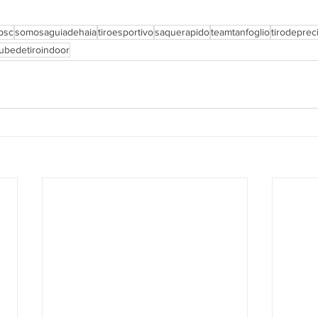
ipsc
somosaguiadehaia
tiroesportivo
saquerapido
teamtanfoglio
tirodeprec
lubedetiroindoor