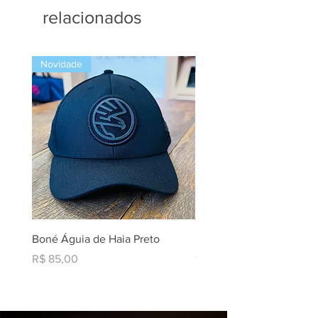
relacionados
Novidade
Novidade
Boné Águia de Haia Preto
Liqui Moly Brake And Par
Cleaner AIII
Preço
R$ 85,00
Preço
R$ 219,90