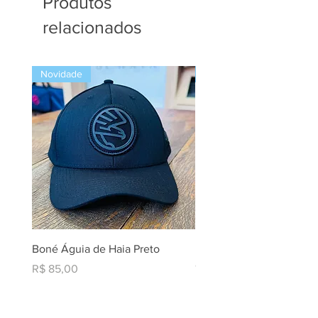
Produtos
relacionados
Novidade
Novidade
Boné Águia de Haia Preto
Liqui Moly Brake And Par
Cleaner AIII
Preço
R$ 85,00
Preço
R$ 219,90