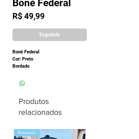
Boné Federal
Preço
R$ 49,99
Esgotado
Boné Federal
Cor: Preto
Bordado
Produtos
relacionados
Novidade
Novidade