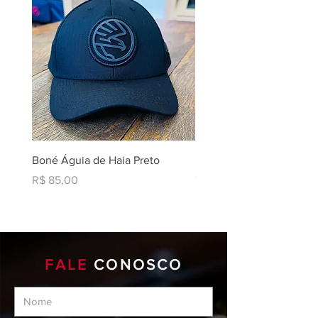
Boné Águia de Haia Preto
Liqui Moly Brake And Par
Cleaner AIII
Preço
R$ 85,00
Preço
R$ 219,90
FALE
CONOSCO