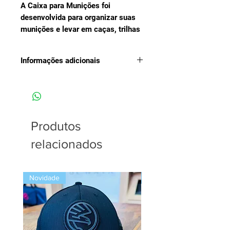
A Caixa para Munições foi
desenvolvida para organizar suas
munições e levar em caças, trilhas
e muito mais.
Informações adicionais
CAPACIDADE
100 munições
COMPATIBILIDADE
Calibre .380 e 9 mm
Produtos
LEVE E PRÁTICA
Feita em polímero rígido e
relacionados
resistente
Super leve
Fácil de abrir
Novidade
Novidade
Possui dobradiça articulada
À prova d’água