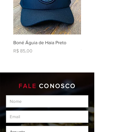
Boné Águia de Haia Preto
Liqui Moly Brake And Par
Cleaner AIII
Preço
R$ 85,00
Preço
R$ 219,90
FALE
CONOSCO