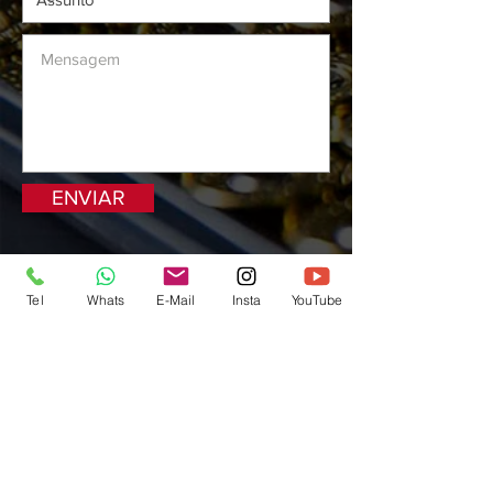
ENVIAR
Tel
Whats
E-Mail
Insta
YouTube
Preços e condições de pagamento exclusivos
para compras via internet, podendo variar na
loja do clube. Caso os produtos apresentem
divergências de valores, o preço válido é o
da Sacola de compras.
Vendas sujeitas a análise e confirmação de
dados.
Águia de Haia Com e Serv Ltda / JS Training
LTDA:
42.291.966
/0001-75
Endereço eletrônico: