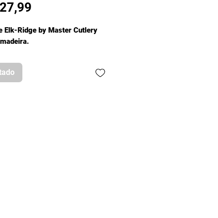
Preço
27,99
e Elk-Ridge by Master Cutlery
 madeira.
tado