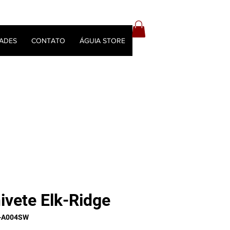
ADES
CONTATO
ÁGUIA STORE
ivete Elk-Ridge
R-A004SW