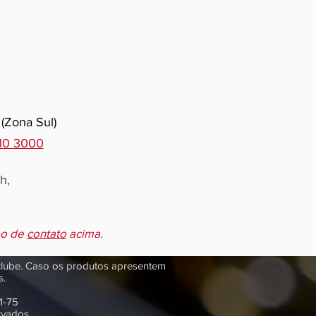
 (Zona Sul)
510 3000
h,
po de
contato
acima.
 clube. Caso os produtos apresentem
s.
1-75
rvados.