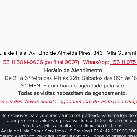
ia de Haia: Av. Lino de Almeida Pires, 846 | Vila Guarani
 +55 11 5014-9606 (ou final 9607) | WhatsApp:
+55 11 97
Horário de Atendimento
De 2ª a 6ª feira das 14h às 22h, Sábados das 09h às 16
SOMENTE com horário agendado pelo site.
Todas as visitas necessitam de agendamento.
ssociados devem solicitar agendamento de visita pelo cam
o exclusivos para compras via internet, podendo variar na loja do
divergências de valores, o preço válido é o da Sacola de compra
Vendas sujeitas a análise e confirmação de dados.
Águia de Haia Com e Serv Ltda / JS Training LTDA: 42.291.966/000
dereço eletrônico:
www.aguiadehaia.com.br
- Todos os direitos rese