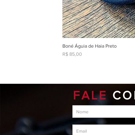
Boné Águia de Haia Preto
Preço
R$ 85,00
FALE
CO