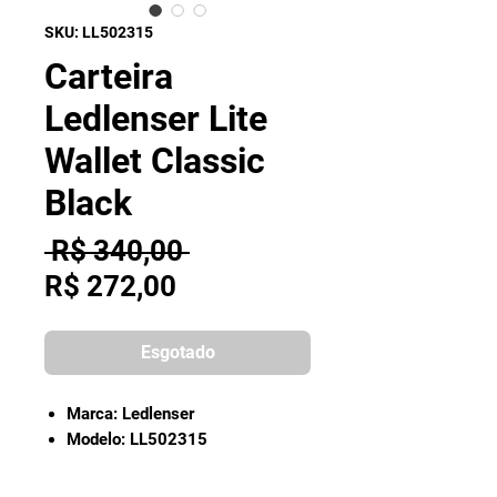
SKU: LL502315
Carteira
Ledlenser Lite
Wallet Classic
Black
Preço
 R$ 340,00 
Preço
normal
R$ 272,00
promocional
Esgotado
Marca: Ledlenser
Modelo: LL502315