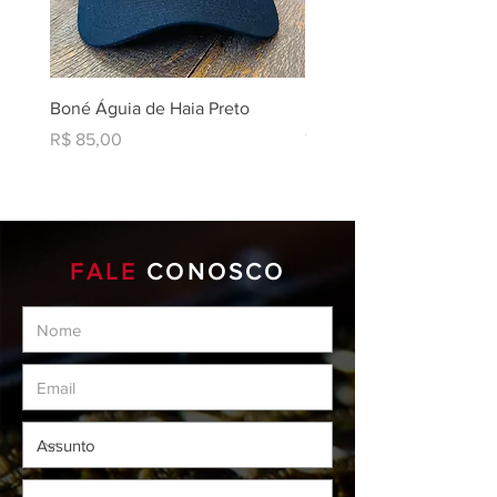
Boné Águia de Haia Preto
Liqui Moly Brake And Par
Cleaner AIII
Preço
R$ 85,00
Preço
R$ 219,90
FALE
CONOSCO