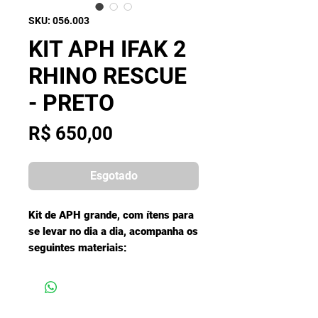
SKU: 056.003
KIT APH IFAK 2
RHINO RESCUE
- PRETO
Preço
R$ 650,00
Esgotado
Kit de APH grande, com ítens para
se levar no dia a dia, acompanha os
seguintes materiais:
Bolsa Modular Molle Rhino Rescue
em Nylon500D
Torniquete Metálico Rhino Rescue