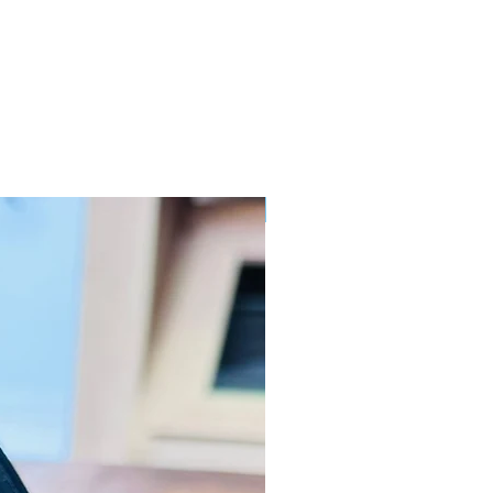
dades
ve resíduos de resina e alcatrão;
tensão superficial;
proporção de componentes ativos;
eixa resíduos;
e contaminantes à base de óleo e
za o uso econômico;
Novidade
ção universal;
 capacidade de penetração;
lsor ecologicamente correto;
e Aplicação
à sua aplicação universal o Brake
ts Cleaner AIII tem muitas áreas
a indústria, na oficina, agricultura
obbies, etc.
 tambor e a disco, lonas, sapatas,
os, molas e pastilhas Embraiagem