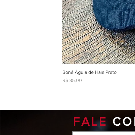
Boné Águia de Haia Preto
Preço
R$ 85,00
FALE
CO