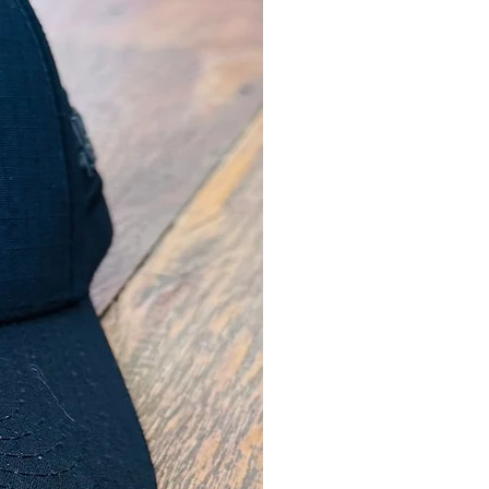
mentos da embreagem, placa de
o e componentes de embreagem
l, mudança automática de
, porta-rodas planetárias, bomba
 cintas de freio, embreagens e
entadas, montagem e reparação
dor, bomba de gasolina,
ntes do motor, sistemas
os como controladores,
alternador, partida; remove óleo e
 de graxa de pisos, materiais e
ão
ze os componentes contaminados
escorrer.
ze as peças com ar comprimido
ar, se necessário.
o pode atacar tintas e
ntes plásticos.