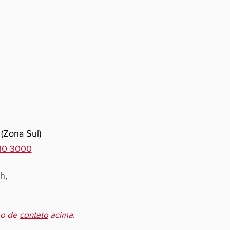
 (Zona Sul)
510 3000
h,
po de
contato
acima.