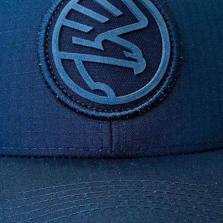
Revesti
pressã
em gera
marchas
de óleo,
rodas d
Carbura
compone
elétric
gerador/
manchas
forros.
Aplicaç
Pulveri
e deixe 
Pulveri
para sec
O produt
compone