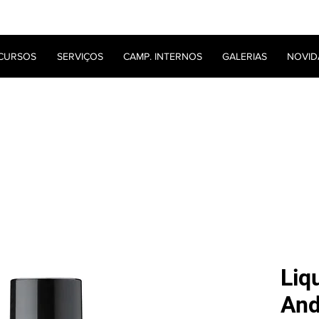
CURSOS
SERVIÇOS
CAMP. INTERNOS
GALERIAS
NOVID
Liq
And