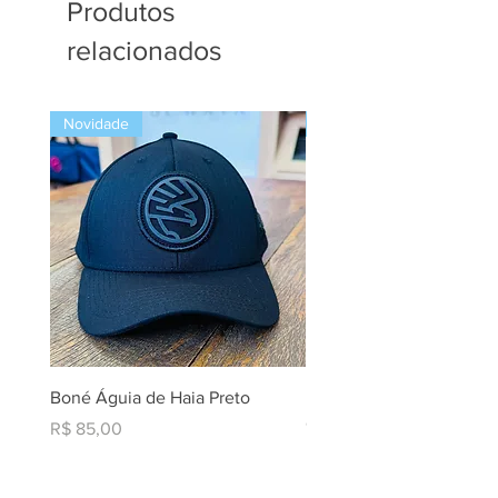
Produtos
relacionados
Novidade
Novidade
Boné Águia de Haia Preto
Liqui Moly Brake And Par
Cleaner AIII
Preço
R$ 85,00
Preço
R$ 219,90