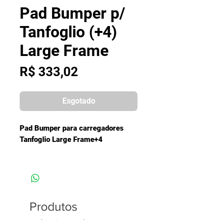
Pad Bumper p/
Tanfoglio (+4)
Large Frame
Preço
R$ 333,02
Esgotado
Pad Bumper para carregadores
Tanfoglio Large Frame+4
ALTRE INFO:
Peso :
30,6 g / 0,97 oz
Materiale:
Alluminio
SKU:
PADTHCO-BK
Produtos
EAN:
8055060643669