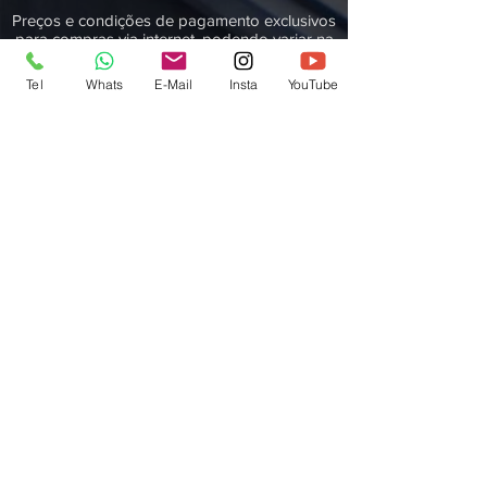
Preços e condições de pagamento exclusivos
para compras via internet, podendo variar na
loja do clube. Caso os produtos apresentem
divergências de valores, o preço válido é o
Tel
Whats
E-Mail
Insta
YouTube
da Sacola de compras.
Vendas sujeitas a análise e confirmação de
dados.
Águia de Haia Com e Serv Ltda / JS Training
LTDA:
42.291.966
/0001-75
Endereço eletrônico:
www.aguiadehaia.com.br
- Todos os direitos
reservados.
COMO
CHEGAR